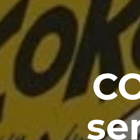
CO
se