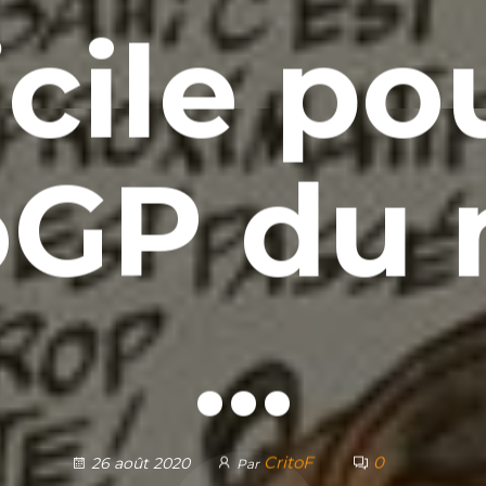
icile po
GP du
…
CritoF
0
26 août 2020
Par