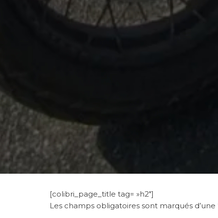
[colibri_page_title tag= »h2″]
Les champs obligatoires sont marqués d’une