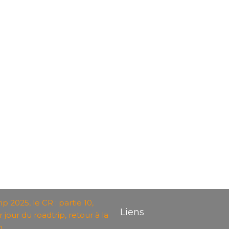
p 2025, le CR : partie 10,
Liens
 jour du roadtrip, retour à la
n