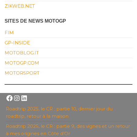
ZIKWEB.NET
SITES DE NEWS MOTOGP
FIM
GP-INSIDE
MOTOBLOG.IT
MOTOGP.COM
MOTORSPORT
Facebook
Instagram
LinkedIn
Roadtrip 2025, le CR : partie 10, dernier jour du
roadtrip, retour à la maison
Roadtrip 2025, le CR : partie 9, des vignes et un retour
à mes origines en Côte d’Or