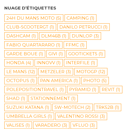
NUAGE D’ÉTIQUETTES
24H DU MANS MOTO
(5)
CAMPING
(1)
CLUB-SCOOTERGT
(1)
DANILO PETRUCCI
(1)
DASHCAM
(1)
DLM46B
(1)
DUNLOP
(3)
FABIO QUARTARARO
(1)
FFMC
(1)
GARDE BOUE
(1)
GIVI
(1)
GOOTICKETS
(1)
HONDA
(4)
INNOVV
(1)
INTERFILE
(1)
LE MANS
(12)
METZELER
(3)
MOTOGP
(12)
OCTOPUS
(1)
PAN AMERICA
(1)
PHOTO
(5)
POLEPOSITIONTRAVEL
(1)
PYRAMID
(1)
REVIT
(1)
SHAD
(1)
STATIONNEMENT
(1)
SUZUKI KATANA
(1)
SW-MOTECH
(2)
TRK52B
(1)
UMBRELLA GIRLS
(1)
VALENTINO ROSSI
(3)
VALISES
(1)
VARADERO
(3)
VFLUO
(3)