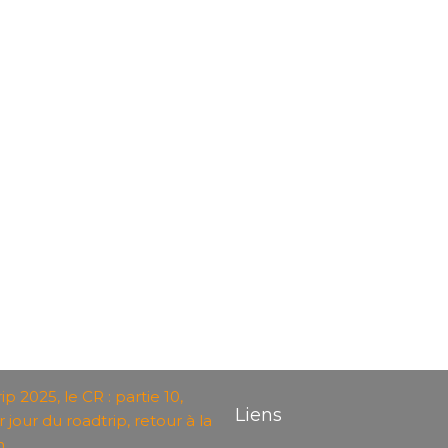
p 2025, le CR : partie 10,
Liens
 jour du roadtrip, retour à la
n