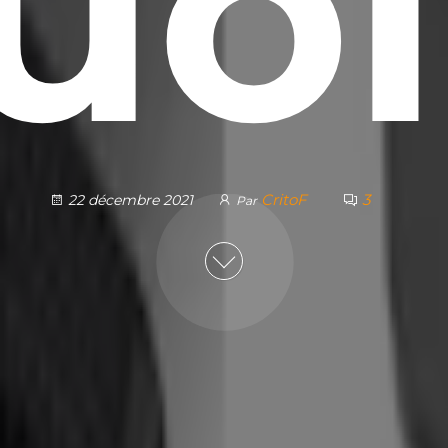
uoi
CritoF
3
22 décembre 2021
Par