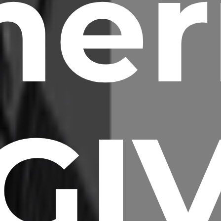
er
 GIV