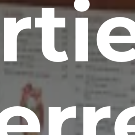
rtie
err