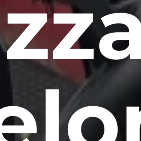
izza
elo