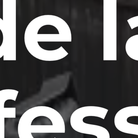
de l
fess