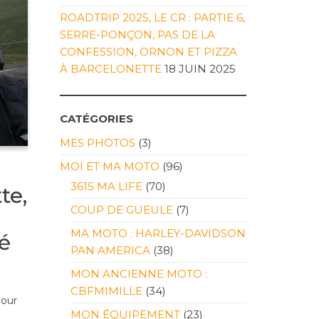
ROADTRIP 2025, LE CR : PARTIE 6,
SERRE-PONÇON, PAS DE LA
CONFESSION, ORNON ET PIZZA
À BARCELONETTE
18 JUIN 2025
CATÉGORIES
MES PHOTOS
(3)
MOI ET MA MOTO
(96)
3615 MA LIFE
(70)
te,
COUP DE GUEULE
(7)
MA MOTO : HARLEY-DAVIDSON
é
PAN AMERICA
(38)
MON ANCIENNE MOTO :
n
CBFMIMILLE
(34)
jour
MON ÉQUIPEMENT
(23)