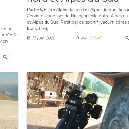
Partie 5, entre Alpes du nord et Alpes du Sud Je sui
Cervières, non loin de Briançon, pile entre Alpes d
et Alpes du Sud. Petit déj de sportif (yaourt, céreal
rnon et
fruits, thé),…
urnée 6 :
CritoF
17 juin 2025
Par
 Mon
1