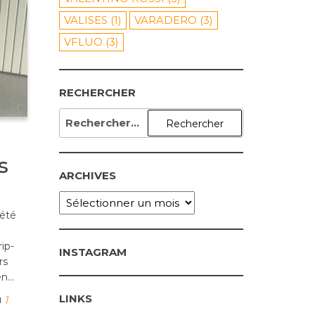
VALISES
(1)
VARADERO
(3)
VFLUO
(3)
RECHERCHER
RECHERCHER :
s
ARCHIVES
ARCHIVES
 été
ip-
INSTAGRAM
rs
en…
LINKS
1