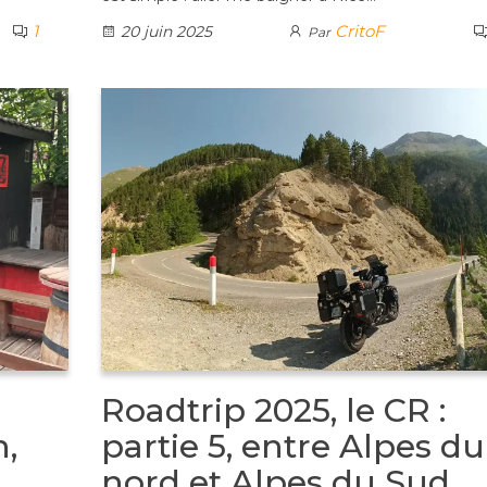
1
CritoF
20 juin 2025
Par
Roadtrip 2025, le CR :
n,
partie 5, entre Alpes du
nord et Alpes du Sud