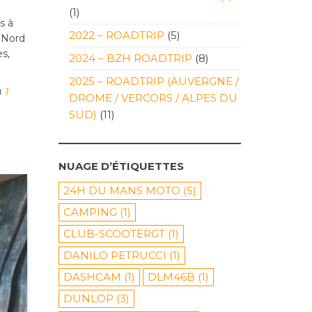
(1)
s à
2022 – ROADTRIP
(5)
u Nord
es,
2024 – BZH ROADTRIP
(8)
2025 – ROADTRIP (AUVERGNE /
1
DROME / VERCORS / ALPES DU
SUD)
(11)
NUAGE D’ÉTIQUETTES
24H DU MANS MOTO
(5)
CAMPING
(1)
CLUB-SCOOTERGT
(1)
DANILO PETRUCCI
(1)
DASHCAM
(1)
DLM46B
(1)
DUNLOP
(3)