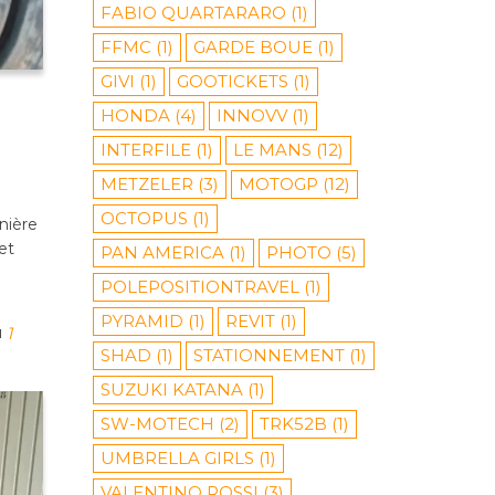
FABIO QUARTARARO
(1)
FFMC
(1)
GARDE BOUE
(1)
GIVI
(1)
GOOTICKETS
(1)
HONDA
(4)
INNOVV
(1)
l
INTERFILE
(1)
LE MANS
(12)
METZELER
(3)
MOTOGP
(12)
OCTOPUS
(1)
nière
et
PAN AMERICA
(1)
PHOTO
(5)
POLEPOSITIONTRAVEL
(1)
PYRAMID
(1)
REVIT
(1)
1
SHAD
(1)
STATIONNEMENT
(1)
SUZUKI KATANA
(1)
SW-MOTECH
(2)
TRK52B
(1)
UMBRELLA GIRLS
(1)
VALENTINO ROSSI
(3)