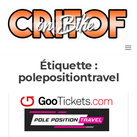
Aller
au
contenu
Étiquette :
polepositiontravel