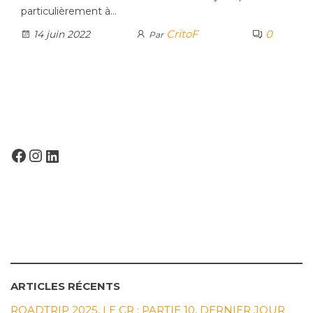
particulièrement à…
CritoF
0
14 juin 2022
Par
FACEBOOK
INSTAGRAM
LINKEDIN
ARTICLES RÉCENTS
ROADTRIP 2025, LE CR : PARTIE 10, DERNIER JOUR