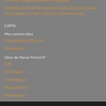
et retour à Barcelonette compliqué
Roadtrip 2025, le CR : partie 6, Serre-Ponçon, Pas de
la confession, Ornon et Pizza à Barcelonette
Liens
Mes autres sites
Club-ScooterGT.Com
ZiKweb.net
Sites de News MotoGP
FIM
GP-Inside
motoblog.it
MotoGP.com
Motorsport