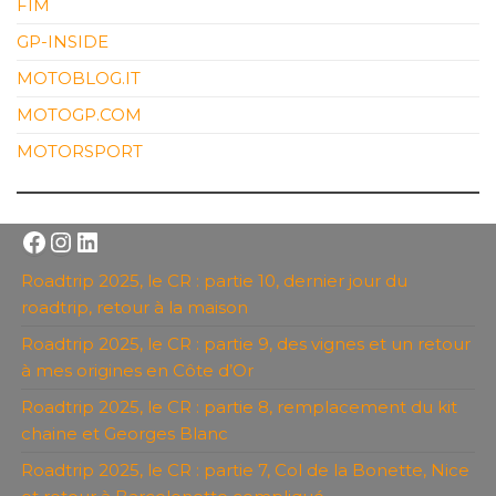
FIM
GP-INSIDE
MOTOBLOG.IT
MOTOGP.COM
MOTORSPORT
Facebook
Instagram
LinkedIn
Roadtrip 2025, le CR : partie 10, dernier jour du
roadtrip, retour à la maison
Roadtrip 2025, le CR : partie 9, des vignes et un retour
à mes origines en Côte d’Or
Roadtrip 2025, le CR : partie 8, remplacement du kit
chaine et Georges Blanc
Roadtrip 2025, le CR : partie 7, Col de la Bonette, Nice