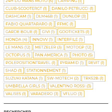
24H DU MANS MOTO
(5)
CAMPING
(1)
CLUB-SCOOTERGT
(1)
DANILO PETRUCCI
(1)
DASHCAM
(1)
DLM46B
(1)
DUNLOP
(3)
FABIO QUARTARARO
(1)
FFMC
(1)
GARDE BOUE
(1)
GIVI
(1)
GOOTICKETS
(1)
HONDA
(4)
INNOVV
(1)
INTERFILE
(1)
LE MANS
(12)
METZELER
(3)
MOTOGP
(12)
OCTOPUS
(1)
PAN AMERICA
(1)
PHOTO
(5)
POLEPOSITIONTRAVEL
(1)
PYRAMID
(1)
REVIT
(1)
SHAD
(1)
STATIONNEMENT
(1)
SUZUKI KATANA
(1)
SW-MOTECH
(2)
TRK52B
(1)
UMBRELLA GIRLS
(1)
VALENTINO ROSSI
(3)
VALISES
(1)
VARADERO
(3)
VFLUO
(3)
RECHERCHER