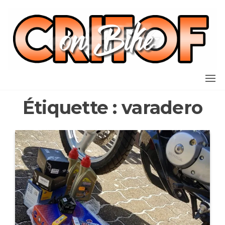
Aller
au
contenu
Étiquette :
varadero