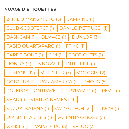
NUAGE D’ÉTIQUETTES
24H DU MANS MOTO
(5)
CAMPING
(1)
CLUB-SCOOTERGT
(1)
DANILO PETRUCCI
(1)
DASHCAM
(1)
DLM46B
(1)
DUNLOP
(3)
FABIO QUARTARARO
(1)
FFMC
(1)
GARDE BOUE
(1)
GIVI
(1)
GOOTICKETS
(1)
HONDA
(4)
INNOVV
(1)
INTERFILE
(1)
LE MANS
(12)
METZELER
(3)
MOTOGP
(12)
OCTOPUS
(1)
PAN AMERICA
(1)
PHOTO
(5)
POLEPOSITIONTRAVEL
(1)
PYRAMID
(1)
REVIT
(1)
SHAD
(1)
STATIONNEMENT
(1)
SUZUKI KATANA
(1)
SW-MOTECH
(2)
TRK52B
(1)
UMBRELLA GIRLS
(1)
VALENTINO ROSSI
(3)
VALISES
(1)
VARADERO
(3)
VFLUO
(3)