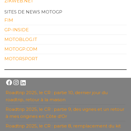
ZIKWEB.NET
SITES DE NEWS MOTOGP
FIM
GP-INSIDE
MOTOBLOG.IT
MOTOGP.COM
MOTORSPORT
Facebook
Instagram
LinkedIn
Roadtrip 2025, le CR : partie 10, dernier jour du
roadtrip, retour à la maison
Roadtrip 2025, le CR : partie 9, des vignes et un retour
à mes origines en Côte d’Or
Roadtrip 2025, le CR : partie 8, remplacement du kit