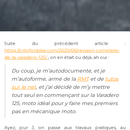
Suite du précédent article :
https://critofonbike.com/2020/06/revision-complete-
de-la-varadero-125/
, on en était ou déjà, ah oui :
Du coup, je m’autodocumente, et je
m’autoforme, armé de la
RMT
et de
tutos
sur le net
, et j’ai décidé de m’y mettre
tout seul en commençant sur la Varadero
125, moto idéal pour y faire mes premiers
pas en mécanique moto.
Ayez, jour J, on passe aux travaux pratiques, au