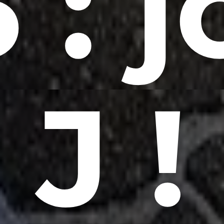
 : 
J !