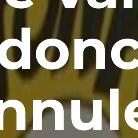
don
nnul