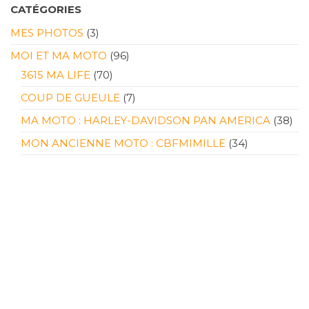
CATÉGORIES
MES PHOTOS
(3)
MOI ET MA MOTO
(96)
3615 MA LIFE
(70)
COUP DE GUEULE
(7)
MA MOTO : HARLEY-DAVIDSON PAN AMERICA
(38)
MON ANCIENNE MOTO : CBFMIMILLE
(34)
MON ÉQUIPEMENT
(23)
UNE ANCIENNE MOTO : VARADERO 125
(3)
MOTOGP
(19)
MES ANECDOTES SUR LE MOTOGP
(6)
NON CLASSÉ
(1)
ROADTRIPS ET BALADES MOTO
(38)
2019 – LES ALPES (RGA)
(4)