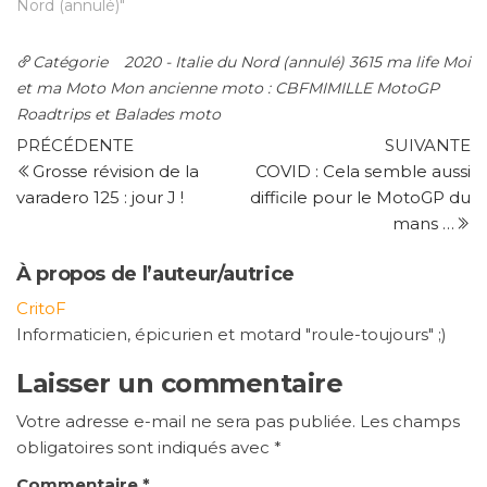
Nord (annulé)"
Catégorie
2020 - Italie du Nord (annulé)
3615 ma life
Moi
et ma Moto
Mon ancienne moto : CBFMIMILLE
MotoGP
Roadtrips et Balades moto
Navigation
Article
Ar
PRÉCÉDENTE
SUIVANTE
précédent
su
Grosse révision de la
COVID : Cela semble aussi
de
varadero 125 : jour J !
difficile pour le MotoGP du
l’article
mans …
À propos de l’auteur/autrice
CritoF
Informaticien, épicurien et motard "roule-toujours" ;)
Laisser un commentaire
Votre adresse e-mail ne sera pas publiée.
Les champs
obligatoires sont indiqués avec
*
Commentaire
*