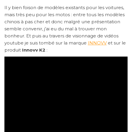
Il y bien foison de modèles existants pour les voitures,
mais très peu pour les motos : entre tous les modèles
chinois à pas cher et donc malgré une présentation
semble convenir, j’ai eu du mal à trouver mon
bonheur. Et puis au travers de visionnage de vidéos
youtube je suis tombé sur la marque
INNOVV
et sur le
produit
Innovv K2
: