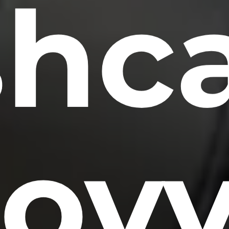
shc
novv