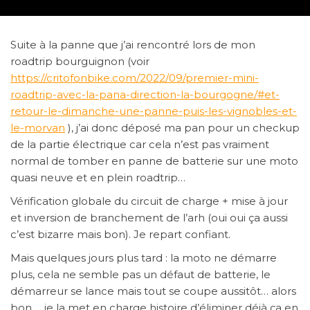
Suite à la panne que j’ai rencontré lors de mon
roadtrip bourguignon (voir
https://critofonbike.com/2022/09/premier-mini-
roadtrip-avec-la-pana-direction-la-bourgogne/#et-
retour-le-dimanche-une-panne-puis-les-vignobles-et-
le-morvan
), j’ai donc déposé ma pan pour un checkup
de la partie électrique car cela n’est pas vraiment
normal de tomber en panne de batterie sur une moto
quasi neuve et en plein roadtrip…
Vérification globale du circuit de charge + mise à jour
et inversion de branchement de l’arh (oui oui ça aussi
c’est bizarre mais bon). Je repart confiant.
Mais quelques jours plus tard : la moto ne démarre
plus, cela ne semble pas un défaut de batterie, le
démarreur se lance mais tout se coupe aussitôt… alors
bon…. je la met en charge histoire d’éliminer déjà ça en