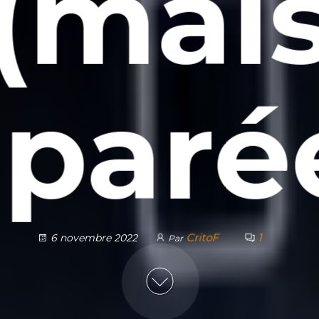
(mai
eparée
CritoF
1
6 novembre 2022
Par