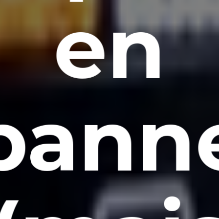
en
pann