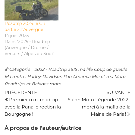
Roadtrip 2025, le CR :
partie 2, l’Auvergne
14 juin 2025
Dans "2025 - Roadtrip
(Auvergne / Drome /
Vercors / Alpes du Sud)"
Catégorie
2022 - Roadtrip
3615 ma life
Coup de gueule
Ma moto : Harley-Davidson Pan America
Moi et ma Moto
Roadtrips et Balades moto
Navigation
Article
Ar
PRÉCÉDENTE
SUIVANTE
précédent
su
Premier mini roadtrip
Salon Moto Légende 2022 :
de
avec la Pana, direction la
merci à la mafia de la
l’article
Bourgogne !
Mairie de Paris !
À propos de l’auteur/autrice