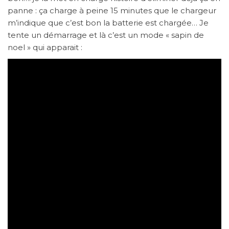
panne : ça charge à peine 15 minutes que le chargeur
m’indique que c’est bon la batterie est chargée… Je
tente un démarrage et là c’est un mode « sapin de
noel » qui apparait :