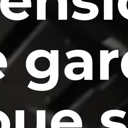
tensi
e gar
oue s