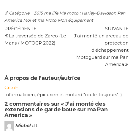
Catégorie
3615 ma life
Ma moto : Harley-Davidson Pan
America
Moi et ma Moto
Mon équipement
Navigation
Article
Ar
PRÉCÉDENTE
SUIVANTE
précédent
su
La traversée de Zarco (Le
J’ai monté un arceau de
de
Mans / MOTOGP 2022)
protection
l’article
d’échappement
Motoguard sur ma Pan
America
À propos de l’auteur/autrice
CritoF
Informaticien, épicurien et motard "roule-toujours" ;)
2 commentaires sur « J’ai monté des
extensions de garde boue sur ma Pan
America »
Michel
dit :