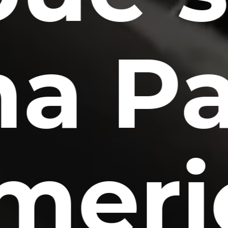
a P
meri