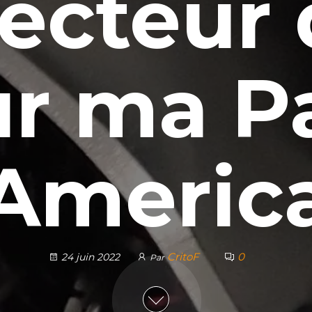
ecteur 
ur ma P
Americ
CritoF
0
24 juin 2022
Par