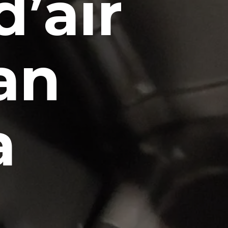
d’air
an
a