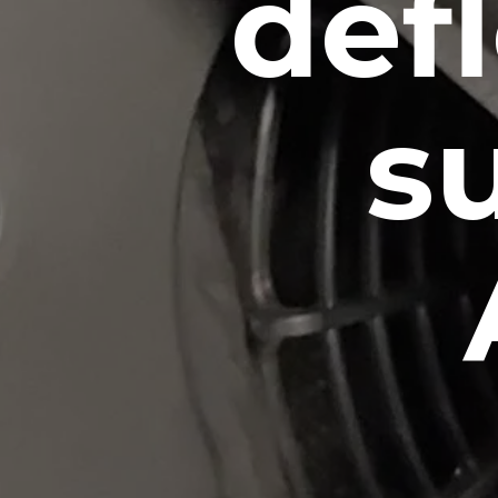
défl
s