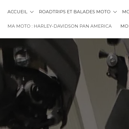
ACCUEIL
ROADTRIPS ET BALADES MOTO
MO
MA MOTO : HARLEY-DAVIDSON PAN AMERICA
MON