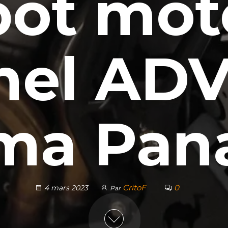
bot mot
el ADV
ma Pan
CritoF
0
4 mars 2023
Par